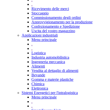
.
Ricevimento delle merci
Stoccaggio
Commissionamento degli ordini
Approvvigionamento per la produzione
Confezionamento e Spedizione
Uscita del vostro magazzino
Applicazioni industriali
Menu principale
.
.
Logistica
Industria automobilistica
Ingegneria meccanica
Alimenti
Vendita al dettaglio di alimenti
Bevande
Gomma e materie plastiche
Chimica
Elettronica
Sistemi Energetici per l'intralogistica
Menu principale
.
.