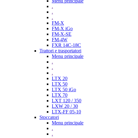
Menu principale
.
.
.
FM-X
FM-X iGo
FM-X-SE
FM-4W
FXR 14C-18C
Trattori e trasportatori
Menu principale
.
.
.
LTX 20
LTX 50
LTX 50 iGo
LTX 70
LXT 120 / 350
LXW 20 / 30
LTX-FF 05-10
Stoccatori
Menu principale
.
.