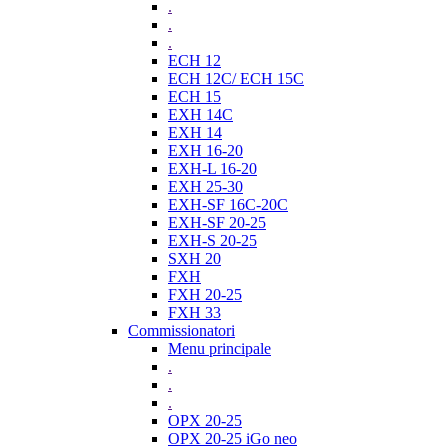
.
.
.
ECH 12
ECH 12C/ ECH 15C
ECH 15
EXH 14C
EXH 14
EXH 16-20
EXH-L 16-20
EXH 25-30
EXH-SF 16C-20C
EXH-SF 20-25
EXH-S 20-25
SXH 20
FXH
FXH 20-25
FXH 33
Commissionatori
Menu principale
.
.
.
OPX 20-25
OPX 20-25 iGo neo