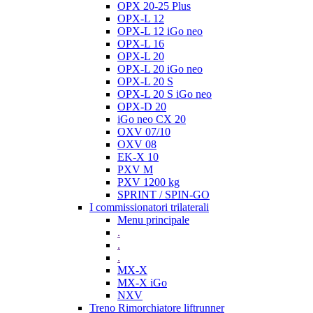
OPX 20-25 Plus
OPX-L 12
OPX-L 12 iGo neo
OPX-L 16
OPX-L 20
OPX-L 20 iGo neo
OPX-L 20 S
OPX-L 20 S iGo neo
OPX-D 20
iGo neo CX 20
OXV 07/10
OXV 08
EK-X 10
PXV M
PXV 1200 kg
SPRINT / SPIN-GO
I commissionatori trilaterali
Menu principale
.
.
.
MX-X
MX-X iGo
NXV
Treno Rimorchiatore liftrunner