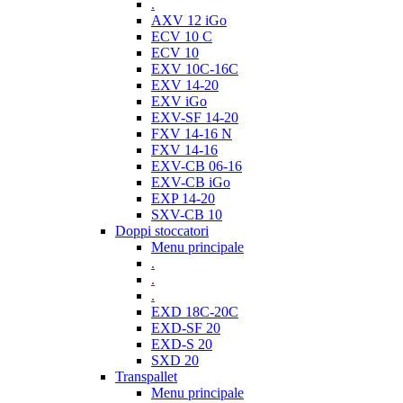
.
AXV 12 iGo
ECV 10 C
ECV 10
EXV 10C-16C
EXV 14-20
EXV iGo
EXV-SF 14-20
FXV 14-16 N
FXV 14-16
EXV-CB 06-16
EXV-CB iGo
EXP 14-20
SXV-CB 10
Doppi stoccatori
Menu principale
.
.
.
EXD 18C-20C
EXD-SF 20
EXD-S 20
SXD 20
Transpallet
Menu principale