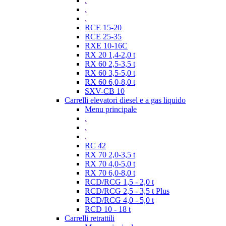
.
.
.
RCE 15-20
RCE 25-35
RXE 10-16C
RX 20 1,4-2,0 t
RX 60 2,5-3,5 t
RX 60 3,5-5,0 t
RX 60 6,0-8,0 t
SXV-CB 10
Carrelli elevatori diesel e a gas liquido
Menu principale
.
.
.
RC 42
RX 70 2,0-3,5 t
RX 70 4,0-5,0 t
RX 70 6,0-8,0 t
RCD/RCG 1,5 - 2,0 t
RCD/RCG 2,5 - 3,5 t Plus
RCD/RCG 4,0 - 5,0 t
RCD 10 - 18 t
Carrelli retrattili