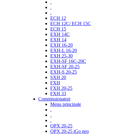
.
.
.
ECH 12
ECH 12C/ ECH 15C
ECH 15
EXH 14C
EXH 14
EXH 16-20
EXH-L 16-20
EXH 25-30
EXH-SF 16C-20C
EXH-SF 20-25
EXH-S 20-25
SXH 20
FXH
FXH 20-25
FXH 33
Commissionatori
Menu principale
.
.
.
OPX 20-25
OPX 20-25 iGo neo