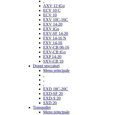
.
AXV 12 iGo
ECV 10 C
ECV 10
EXV 10C-16C
EXV 14-20
EXV iGo
EXV-SF 14-20
FXV 14-16 N
FXV 14-16
EXV-CB 06-16
EXV-CB iGo
EXP 14-20
SXV-CB 10
Doppi stoccatori
Menu principale
.
.
.
EXD 18C-20C
EXD-SF 20
EXD-S 20
SXD 20
Transpallet
Menu principale