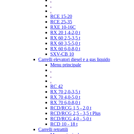
.
.
.
RCE 15-20
RCE 25-35
RXE 10-16C
RX 20 1,4-2,0 t
RX 60 2,5-3,5 t
RX 60 3,5-5,0 t
RX 60 6,0-8,0 t
SXV-CB 10
Carrelli elevatori diesel e a gas liquido
Menu principale
.
.
.
RC 42
RX 70 2,0-3,5 t
RX 70 4,0-5,0 t
RX 70 6,0-8,0 t
RCD/RCG 1,5 - 2,0 t
RCD/RCG 2,5 - 3,5 t Plus
RCD/RCG 4,0 - 5,0 t
RCD 10 - 18 t
Carrelli retrattili