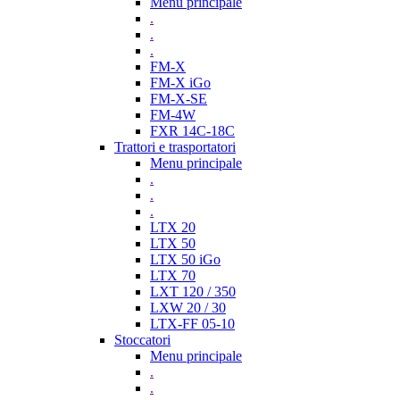
Menu principale
.
.
.
FM-X
FM-X iGo
FM-X-SE
FM-4W
FXR 14C-18C
Trattori e trasportatori
Menu principale
.
.
.
LTX 20
LTX 50
LTX 50 iGo
LTX 70
LXT 120 / 350
LXW 20 / 30
LTX-FF 05-10
Stoccatori
Menu principale
.
.