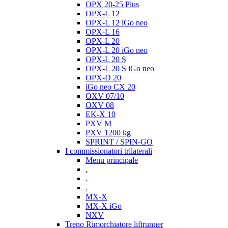
OPX 20-25 Plus
OPX-L 12
OPX-L 12 iGo neo
OPX-L 16
OPX-L 20
OPX-L 20 iGo neo
OPX-L 20 S
OPX-L 20 S iGo neo
OPX-D 20
iGo neo CX 20
OXV 07/10
OXV 08
EK-X 10
PXV M
PXV 1200 kg
SPRINT / SPIN-GO
I commissionatori trilaterali
Menu principale
.
.
.
MX-X
MX-X iGo
NXV
Treno Rimorchiatore liftrunner