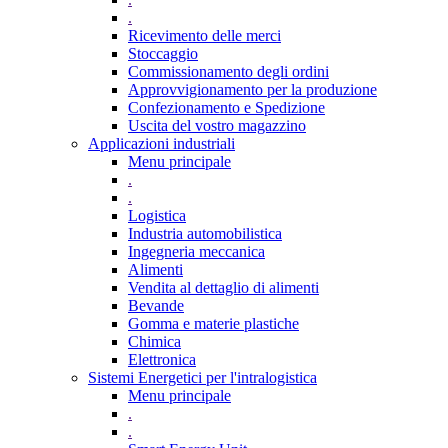
.
Ricevimento delle merci
Stoccaggio
Commissionamento degli ordini
Approvvigionamento per la produzione
Confezionamento e Spedizione
Uscita del vostro magazzino
Applicazioni industriali
Menu principale
.
.
Logistica
Industria automobilistica
Ingegneria meccanica
Alimenti
Vendita al dettaglio di alimenti
Bevande
Gomma e materie plastiche
Chimica
Elettronica
Sistemi Energetici per l'intralogistica
Menu principale
.
.