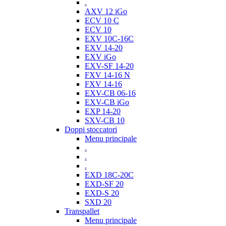
.
AXV 12 iGo
ECV 10 C
ECV 10
EXV 10C-16C
EXV 14-20
EXV iGo
EXV-SF 14-20
FXV 14-16 N
FXV 14-16
EXV-CB 06-16
EXV-CB iGo
EXP 14-20
SXV-CB 10
Doppi stoccatori
Menu principale
.
.
.
EXD 18C-20C
EXD-SF 20
EXD-S 20
SXD 20
Transpallet
Menu principale