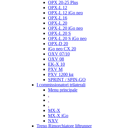
OPX 20-25 Plus
OPX-L 12
OPX-L 12 iGo neo
OPX-L 16
OPX-L 20
OPX-L 20 iGo neo
OPX-L 20 S
OPX-L 20 S iGo neo
OPX-D 20
iGo neo CX 20
OXV 07/10
OXV 08
EK-X 10
PXV M
PXV 1200 kg
SPRINT / SPIN-GO
I commissionatori trilaterali
Menu principale
.
.
.
MX-X
MX-X iGo
NXV
Treno Rimorchiatore liftrunner