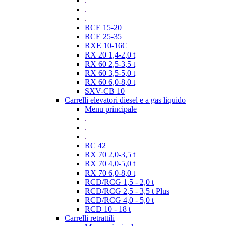
.
.
.
RCE 15-20
RCE 25-35
RXE 10-16C
RX 20 1,4-2,0 t
RX 60 2,5-3,5 t
RX 60 3,5-5,0 t
RX 60 6,0-8,0 t
SXV-CB 10
Carrelli elevatori diesel e a gas liquido
Menu principale
.
.
.
RC 42
RX 70 2,0-3,5 t
RX 70 4,0-5,0 t
RX 70 6,0-8,0 t
RCD/RCG 1,5 - 2,0 t
RCD/RCG 2,5 - 3,5 t Plus
RCD/RCG 4,0 - 5,0 t
RCD 10 - 18 t
Carrelli retrattili