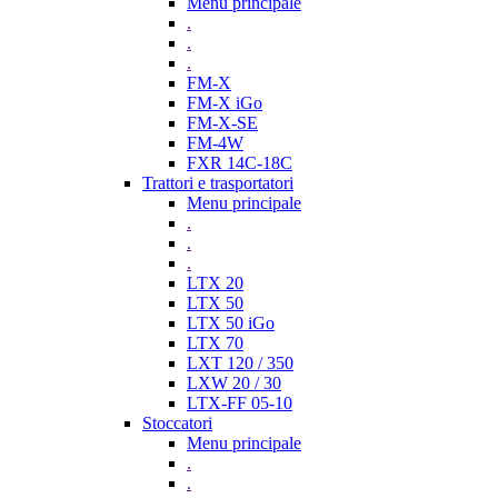
Menu principale
.
.
.
FM-X
FM-X iGo
FM-X-SE
FM-4W
FXR 14C-18C
Trattori e trasportatori
Menu principale
.
.
.
LTX 20
LTX 50
LTX 50 iGo
LTX 70
LXT 120 / 350
LXW 20 / 30
LTX-FF 05-10
Stoccatori
Menu principale
.
.