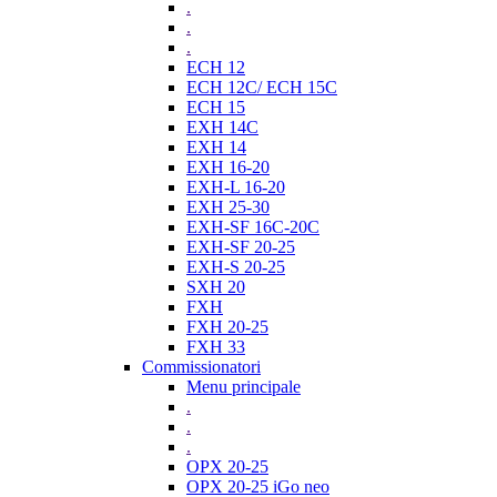
.
.
.
ECH 12
ECH 12C/ ECH 15C
ECH 15
EXH 14C
EXH 14
EXH 16-20
EXH-L 16-20
EXH 25-30
EXH-SF 16C-20C
EXH-SF 20-25
EXH-S 20-25
SXH 20
FXH
FXH 20-25
FXH 33
Commissionatori
Menu principale
.
.
.
OPX 20-25
OPX 20-25 iGo neo