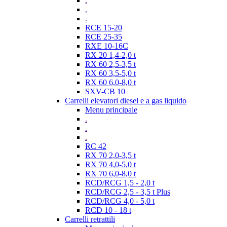
.
.
.
RCE 15-20
RCE 25-35
RXE 10-16C
RX 20 1,4-2,0 t
RX 60 2,5-3,5 t
RX 60 3,5-5,0 t
RX 60 6,0-8,0 t
SXV-CB 10
Carrelli elevatori diesel e a gas liquido
Menu principale
.
.
.
RC 42
RX 70 2,0-3,5 t
RX 70 4,0-5,0 t
RX 70 6,0-8,0 t
RCD/RCG 1,5 - 2,0 t
RCD/RCG 2,5 - 3,5 t Plus
RCD/RCG 4,0 - 5,0 t
RCD 10 - 18 t
Carrelli retrattili