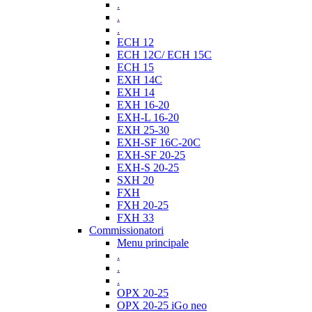
.
.
.
ECH 12
ECH 12C/ ECH 15C
ECH 15
EXH 14C
EXH 14
EXH 16-20
EXH-L 16-20
EXH 25-30
EXH-SF 16C-20C
EXH-SF 20-25
EXH-S 20-25
SXH 20
FXH
FXH 20-25
FXH 33
Commissionatori
Menu principale
.
.
.
OPX 20-25
OPX 20-25 iGo neo