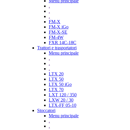
Menu principale
.
.
.
FM-X
FM-X iGo
FM-X-SE
FM-4W
FXR 14C-18C
Trattori e trasportatori
Menu principale
.
.
.
LTX 20
LTX 50
LTX 50 iGo
LTX 70
LXT 120 / 350
LXW 20 / 30
LTX-FF 05-10
Stoccatori
Menu principale
.
.