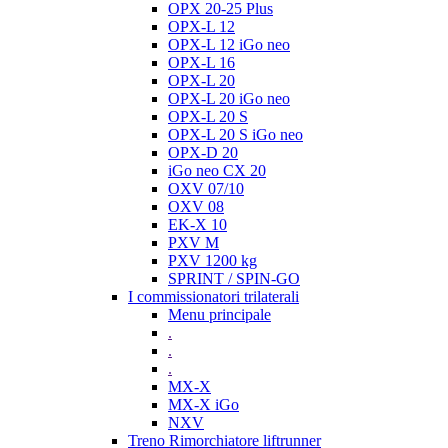
OPX 20-25 Plus
OPX-L 12
OPX-L 12 iGo neo
OPX-L 16
OPX-L 20
OPX-L 20 iGo neo
OPX-L 20 S
OPX-L 20 S iGo neo
OPX-D 20
iGo neo CX 20
OXV 07/10
OXV 08
EK-X 10
PXV M
PXV 1200 kg
SPRINT / SPIN-GO
I commissionatori trilaterali
Menu principale
.
.
.
MX-X
MX-X iGo
NXV
Treno Rimorchiatore liftrunner