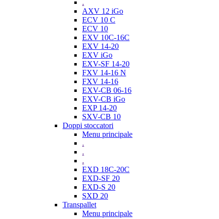
.
AXV 12 iGo
ECV 10 C
ECV 10
EXV 10C-16C
EXV 14-20
EXV iGo
EXV-SF 14-20
FXV 14-16 N
FXV 14-16
EXV-CB 06-16
EXV-CB iGo
EXP 14-20
SXV-CB 10
Doppi stoccatori
Menu principale
.
.
.
EXD 18C-20C
EXD-SF 20
EXD-S 20
SXD 20
Transpallet
Menu principale