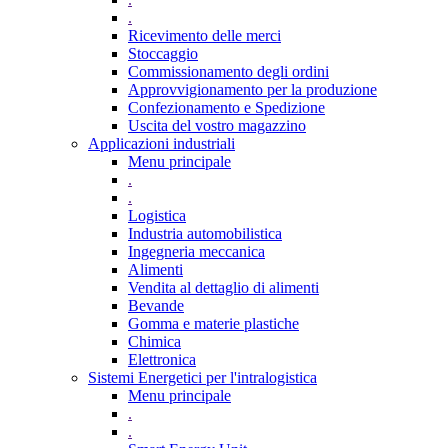
.
Ricevimento delle merci
Stoccaggio
Commissionamento degli ordini
Approvvigionamento per la produzione
Confezionamento e Spedizione
Uscita del vostro magazzino
Applicazioni industriali
Menu principale
.
.
Logistica
Industria automobilistica
Ingegneria meccanica
Alimenti
Vendita al dettaglio di alimenti
Bevande
Gomma e materie plastiche
Chimica
Elettronica
Sistemi Energetici per l'intralogistica
Menu principale
.
.